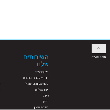
השירותים
א
חזרה למעלה
שלנו
א
חיתוך בלייזר
א
זיווד אלקטרוני והרכבות
ש
כיפוף ממוחשב וערגול
פ
ייצור מעליות
צ
ניקוב
ריתוך
הנדסה ותכנון