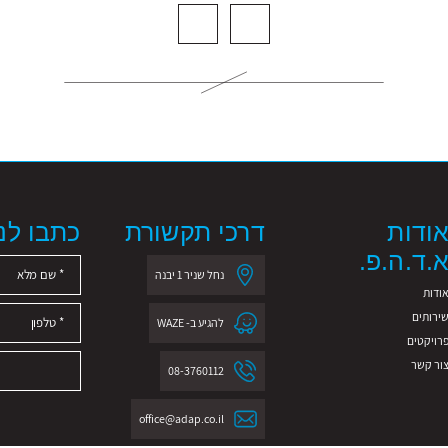
ודות
דרכי תקשורת
כתבו לנו
.ד.ה.פ.
נחל שניר 1 יבנה
ודות
ירותים
להגיע ב- WAZE
רויקטים
ור קשר
08-3760112
office@adap.co.il