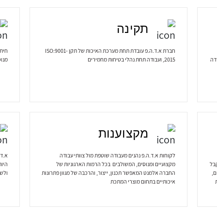
תקינה
חברת א.ד.ה.פ עובדת תחת מערכת האיכות של תקן ISO:9001-
חיתו
דה
2015, ועבודה תחת נהלי בטיחות מחמירים
מנוס
מקצוענות
לקוחות א.ד.ה.פ נהנים מעבודה שוטפת מול צוותי עבודה
א.ד.
בל
מקצועיים ומנוסים, המשולבים בכל הרמות הארגוניות של
היות
ם,
החברה אלמנט המאפשר תכנון, ייצור, והרכבה של מגוון פתרונות
ולשב
איכותיים בתחום מוצרי המתכת